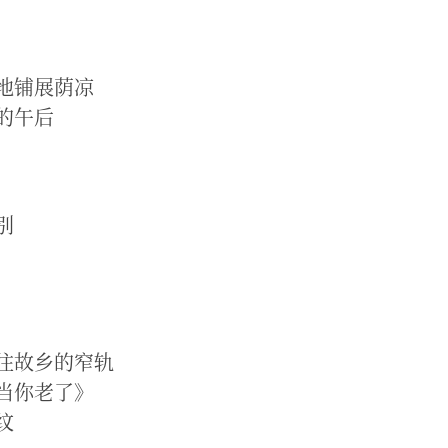
地铺展荫凉
的午后
别
往故乡的窄轨
当你老了》
纹