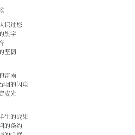
候
认识过您
的黑字
音
的坚韧
的雷雨
吞咽的闪电
淀成光
半生的战果
判的条约
强的弧度