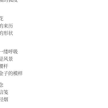
花
的来历
的形状
一缕呼吸
是风景
腰杆
金子的模样
念
信笺
轻烟