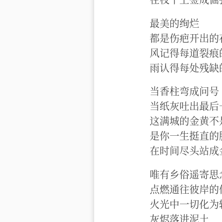
最美的绚烂
都是伤疤开出的
风记得每道裂痕
雨认得每处残缺
当香柱弯成问号
当纸灰吐出最后
这满城的金黄不
是你一生挺直的
在时间尽头站成
唯有乡俗遥寄思
点燃通往彼岸的
火光中一切化为
灰烬落进泥土