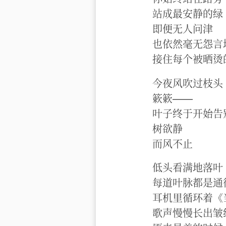
站成最安静的绿
即便无人问津
也依然毫无怨言
接住每个被晒烫
今夜风吹过枝头
簌簌——
叶子终于开始告
树欲静
而风不止
低头看满地落叶
每道叶脉都是通
耳机里循环着《
歌声慢慢长出皱