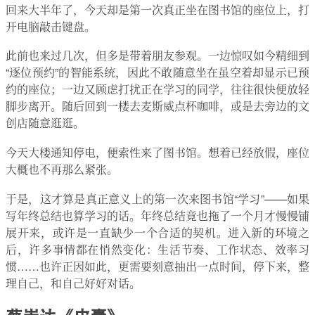
回来大半年了，今天却是第一次真正坐在图书馆的座位上，打
开电脑敲击键盘。
此前也来过几次，但多是带着朋友参观。一边惊叹如今精细到
“逐位预约”的智能系统，因此不敢随意坐在虽空着却显示已预
约的座位；一边又顾虑打扰正在学习的同学，往往很快便放轻
脚步离开。随后回到一楼去麦斯威点杯咖啡，或是去旁边的文
创店随意逛逛。
今天大楼通知停电，便索性来了图书馆。想着已经放假，座位
大概也不再那么紧张。
于是，这才算是真正意义上的第一次来图书馆“学习”——如果
写年终总结也算学习的话。年终总结竟也拖了一个月才慢慢铺
展开来，或许是一直缺少一个合适的契机。进入新的环境之
后，许多事情都在悄然变化：生活节奏、工作状态、效率习
惯……也许正因如此，更需要刻意抽出一点时间，停下来，整
理自己，和自己好好对话。