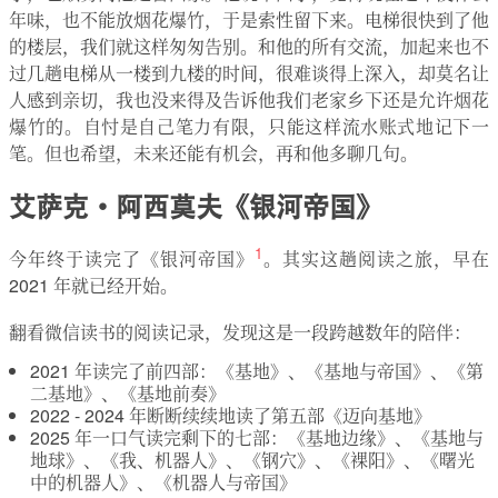
年味，也不能放烟花爆竹，于是索性留下来。电梯很快到了他
的楼层，我们就这样匆匆告别。和他的所有交流，加起来也不
过几趟电梯从一楼到九楼的时间，很难谈得上深入，却莫名让
人感到亲切，我也没来得及告诉他我们老家乡下还是允许烟花
爆竹的。自忖是自己笔力有限，只能这样流水账式地记下一
笔。但也希望，未来还能有机会，再和他多聊几句。
艾萨克·阿西莫夫《银河帝国》
1
今年终于读完了《银河帝国》
。其实这趟阅读之旅，早在
2021 年就已经开始。
翻看微信读书的阅读记录，发现这是一段跨越数年的陪伴：
2021 年读完了前四部：《基地》、《基地与帝国》、《第
二基地》、《基地前奏》
2022 - 2024 年断断续续地读了第五部《迈向基地》
2025 年一口气读完剩下的七部：《基地边缘》、《基地与
地球》、《我、机器人》、《钢穴》、《裸阳》、《曙光
中的机器人》、《机器人与帝国》