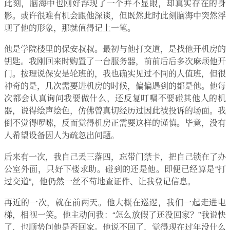
此刻，脑海中也刚好浮现了一个并不显眼，却真实存在的身
影。或许很难有机会跟他深谈，但既然此时此刻脑海中突然浮
现了他的形象，那就值得记上一笔。
他是学院楼里的保安叔叔。最初与他打交道，是找他开机房的
钥匙。我刚回来时购置了一台服务器，前前后后多次麻烦他开
门。按理说保安是轮班的，我也确实见过不同的人值班，但很
神奇的是，几次需要进机房的时候，偏偏遇到的都是他。他每
次都会认真询问我要做什么，还反复叮嘱不要碰其他人的机
器，说得绘声绘色，仿佛曾真切经历过因此被投诉的场面。我
倒不觉得啰嗦，反而觉得机房正需要这样的谨慎。毕竟，没有
人希望设备因人为疏忽出问题。
后来有一次，我自己丢三落四，忘带门禁卡，把自己锁在了办
公室外面，只好下楼求助。碰到的还是他。即便已经算是“打
过交道”，他仍然一丝不苟地查证件、让我登记信息。
再近的一次，就在前两天。他大概在巡逻，我们一起走进电
梯，相视一笑。他主动问我：“怎么放假了还没回家？”我说快
了，也顺势问他是否回家。他说不回了，觉得现在过年没什么