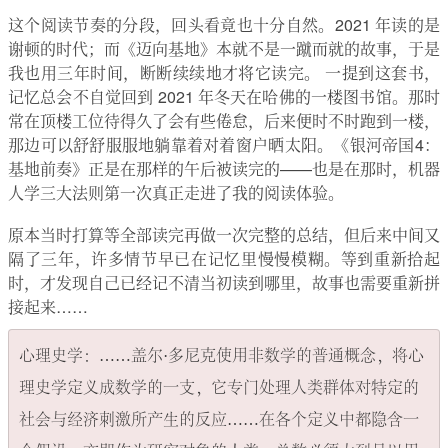
这个阅读节奏的分段，回头看竟也十分自然。2021 年读的是
谢顿的时代；而《迈向基地》本就不是一蹴而就的故事，于是
我也用三年时间，断断续续地才将它读完。 一提到这套书，
记忆总会不自觉回到 2021 年冬天在哈佛的一楼图书馆。那时
常在顶楼工位待得久了会有些倦怠，后来便时不时跑到一楼，
那边可以舒舒服服地躺靠着对着窗户晒太阳。《银河帝国4：
基地前奏》正是在那样的午后被读完的——也是在那时，机器
人学三大法则第一次真正走进了我的阅读体验。
原本当时打算等全部读完再做一次完整的总结，但后来中间又
隔了三年，许多情节早已在记忆里慢慢模糊。等到重新拾起
时，才发现自己已经记不清当初读到哪里，故事也需要重新拼
接起来……
心理史学：……盖尔·多尼克使用非数学的普通概念，将心
理史学定义成数学的一支，它专门处理人类群体对特定的
社会与经济刺激所产生的反应……在各个定义中都隐含一