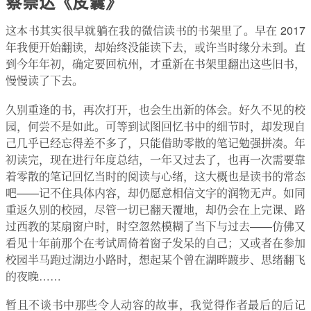
蔡崇达《皮囊》
这本书其实很早就躺在我的微信读书的书架里了。早在 2017
年我便开始翻读，却始终没能读下去，或许当时缘分未到。直
到今年年初，确定要回杭州，才重新在书架里翻出这些旧书，
慢慢读了下去。
久别重逢的书，再次打开，也会生出新的体会。好久不见的校
园，何尝不是如此。可等到试图回忆书中的细节时，却发现自
己几乎已经忘得差不多了，只能借助零散的笔记勉强拼凑。年
初读完，现在进行年度总结，一年又过去了，也再一次需要靠
着零散的笔记回忆当时的阅读与心绪，这大概也是读书的常态
吧——记不住具体内容，却仍愿意相信文字的润物无声。如同
重返久别的校园，尽管一切已翻天覆地，却仍会在上完课、路
过西教的某扇窗户时，时空忽然模糊了当下与过去——仿佛又
看见十年前那个在考试周倚着窗子发呆的自己；又或者在参加
校园半马跑过湖边小路时，想起某个曾在湖畔踱步、思绪翻飞
的夜晚……
暂且不谈书中那些令人动容的故事，我觉得作者最后的后记