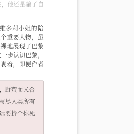
生，他还是骗了自
维多莉小姐的陪
是个重要人物，虽
裸裸地展现了巴黎
进一步认识巴黎，
包裹着，即便作者
，野蛮而又合
写尽人类所有
远要拚个你死