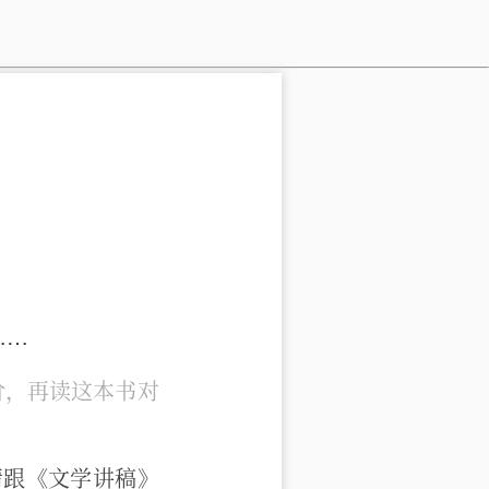
……
价，再读这本书对
猜跟《文学讲稿》