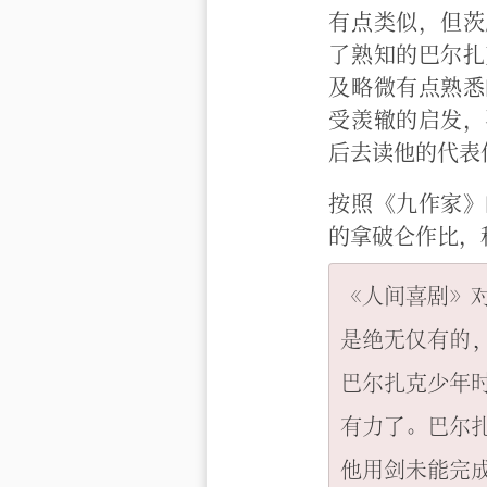
有点类似，但茨
了熟知的巴尔扎
及略微有点熟悉
受羡辙的启发，
后去读他的代表
按照《九作家》
的拿破仑作比，
《人间喜剧》
是绝无仅有的
巴尔扎克少年
有力了。巴尔