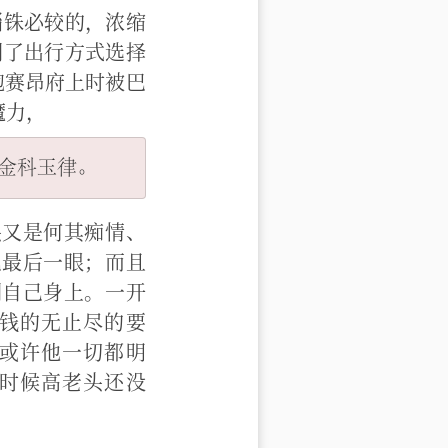
锱铢必较的，浓缩
制了出行方式选择
鲍赛昂府上时被巴
魔力，
头又是何其痴情、
己最后一眼；而且
到自己身上。一开
钱的无止尽的要
或许他一切都明
时候高老头还没