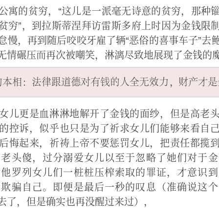
公寓的贫穷，“这儿是一派毫无诗意的贫穷，那种
贫穷”，到拉斯蒂涅拜访雷斯多府上时因为金钱限
怠慢，再到随后咬咬牙雇了辆“恶俗的喜事车子”去
无情碾压而再次被嘲笑，淋漓尽致地展现了金钱的
女儿更是血淋淋地解开了金钱的面纱，但是高老
的控诉，似乎也只是为了祈求女儿们能够来看自
后悔起来，祈祷上帝不要惩罚女儿，把责任都揽
高老头傻，过分溺爱女儿以至于忽略了她们对于金
到他罗列女儿们一桩桩压榨索取的罪证，才意识到
了欺骗自己。即便是最后一秒的叹息（准确说这个
去了，但是确实也再没醒过来过），