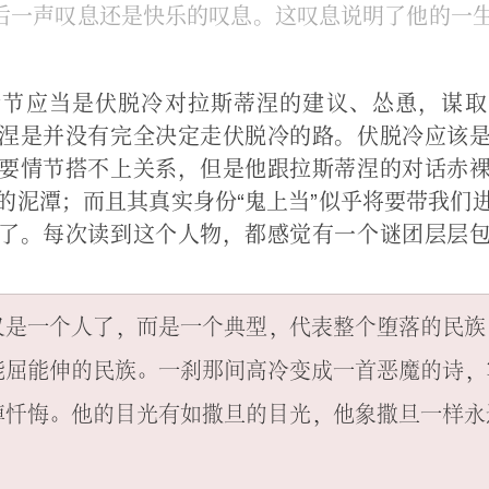
后一声叹息还是快乐的叹息。这叹息说明了他的一
情节应当是伏脱冷对拉斯蒂涅的建议、怂恿，谋取
涅是并没有完全决定走伏脱冷的路。伏脱冷应该
要情节搭不上关系，但是他跟拉斯蒂涅的对话赤
的泥潭；而且其真实身份“鬼上当”似乎将要带我们
了。每次读到这个人物，都感觉有一个谜团层层
仅是一个人了，而是一个典型，代表整个堕落的民族
能屈能伸的民族。一刹那间高冷变成一首恶魔的诗，
掉忏悔。他的目光有如撒旦的目光，他象撒旦一样永