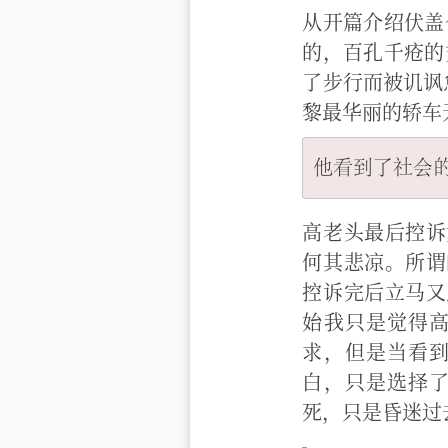
从开篇介绍伏盖
的，百孔千疮的
了步行而被讥讽
黎最华丽的轿车
高老头最后控诉
何其悲凉。所谓
控诉完后立马又
始我只是觉得
求，但是当看
白，只是选择
死，只是昏迷过