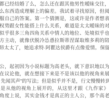
都已经结婚了么，怎么还在跟其他男性暧昧交往
么东西造成理解上的偏差。我试着寻找原因，但
服自己的答案。第一个猜测是，这或许是作者想
权势跟女性能搭上什么关系，难道是太太暧昧的
似乎很多三角四角关系中情人的地位、处境似乎
方主动，就像伏脱冷怂恿拉斯蒂涅谋取维多莉的
昂太太了，她追求特·阿瞿达侯爵有点像爱情。保
公，起初因为小说标题为高老头，就下意识地以
在议论他，就在想接下来是不是该以他的视角来
、先闻其声”的写法；但是似乎并不是，行文慢慢转
都是从他的视角上展开的，从这里才跟《九作家》
角度上说，其实金钱才是真正的主人公，那个高