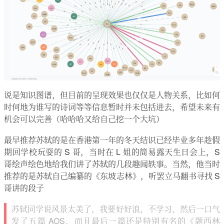
说是知识图谱，但目前的呈现效果也仅仅是人物关系，比如何
时何地为谁写的诗词等等信息暂时并未包括进去，希望未来有
机会可以完善（哈哈哈又给自己挖一个大坑）
最早推荐苏轼的是在香港第一年的冬天结识已经毕业多年趁假
期回学校玩耍的 S 哥，当时在 L 姐的简易露天生日会上，S
哥绘声绘色地给我们讲了苏轼的几段趣闻轶事。当然，他当时
推荐的是苏轼自己编纂的《东坡志林》，听罢立马翻书寻找 S
哥讲的段子
苏轼同学说风景太美了，我要好好浪，不学习，然后一口气
发了五篇 AOS，而且最后一篇还是特别有名的《题西林