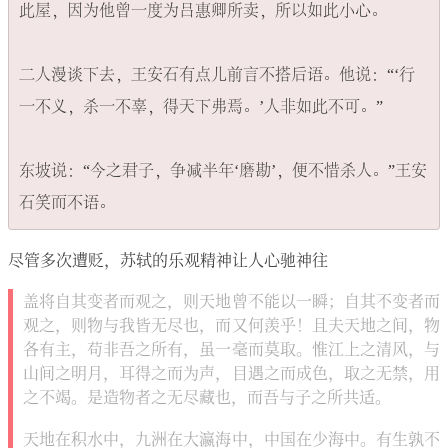
此屋，因为他曾一度为吕惠卿所卖，所以如此小心。

二人漫谈下去，王安石有点儿前言不搭后语。他说：“‘行
一不义，杀一不辜，得天下弗焉。’人非如此不可。”

东坡说：“今之君子，争减半年‘磨勘’，便不惜杀人。”王安
尽管多次遭贬，苏轼的乐观精神让人心驰神往
盖将自其变者而观之，则天地曾不能以一瞬；自其不变者而
观之，则物与我皆无尽也，而又何羡乎！且夫天地之间，物
各有主，苟非吾之所有，虽一毫而莫取。惟江上之清风，与
山间之明月，耳得之而为声，目遇之而成色，取之无禁，用
之不竭。是造物者之无尽藏也，而吾与子之所共适。
天地在积水中，九洲在大瀛海中，中国在少海中。有生孰不