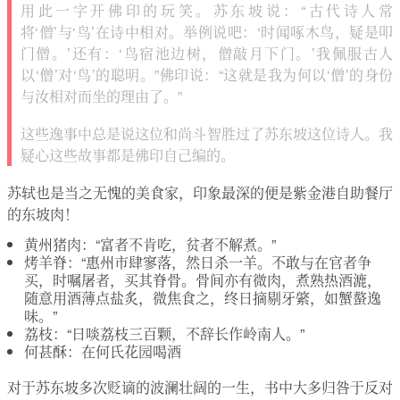
用此一字开佛印的玩笑。苏东坡说：“古代诗人常
将‘僧’与‘鸟’在诗中相对。举例说吧：‘时闻啄木鸟，疑是叩
门僧。’还有：‘鸟宿池边树，僧敲月下门。’我佩服古人
以‘僧’对‘鸟’的聪明。”佛印说：“这就是我为何以‘僧’的身份
与汝相对而坐的理由了。”
这些逸事中总是说这位和尚斗智胜过了苏东坡这位诗人。我
疑心这些故事都是佛印自己编的。
苏轼也是当之无愧的美食家，印象最深的便是紫金港自助餐厅
的东坡肉！
黄州猪肉：“富者不肯吃，贫者不解煮。”
烤羊脊：“惠州市肆寥落，然日杀一羊。不敢与在官者争
买，时嘱屠者，买其脊骨。骨间亦有微肉，煮熟热酒漉，
随意用酒薄点盐炙，微焦食之，终日摘剔牙綮，如蟹螯逸
味。”
荔枝：“日啖荔枝三百颗，不辞长作岭南人。”
何甚酥：在何氏花园喝酒
对于苏东坡多次贬谪的波澜壮阔的一生，书中大多归咎于反对