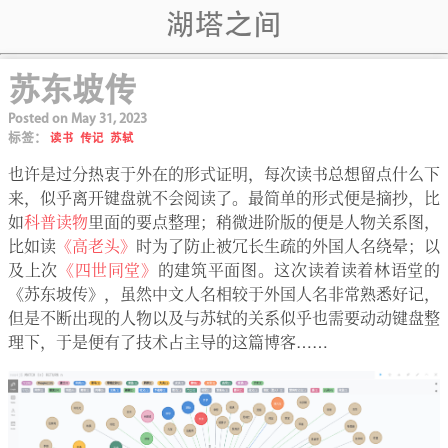
湖塔之间
苏东坡传
Posted on
May 31, 2023
标签：
读书
传记
苏轼
也许是过分热衷于外在的形式证明，每次读书总想留点什么下
来，似乎离开键盘就不会阅读了。最简单的形式便是摘抄，比
如
科普读物
里面的要点整理；稍微进阶版的便是人物关系图，
比如读
《高老头》
时为了防止被冗长生疏的外国人名绕晕；以
及上次
《四世同堂》
的建筑平面图。这次读着读着林语堂的
《苏东坡传》，虽然中文人名相较于外国人名非常熟悉好记，
但是不断出现的人物以及与苏轼的关系似乎也需要动动键盘整
理下，于是便有了技术占主导的这篇博客……