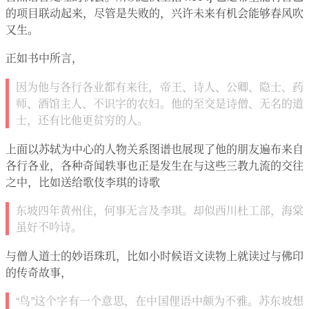
的项目联动起来，尽管是失败的，兴许未来有机会能够春风吹
又生。
正如书中所言，
因为他与各行各业都有来往，帝王、诗人、公卿、隐士、药
师、酒馆主人、不识字的农妇。他的至交是诗僧、无名的道
士，还有比他更贫穷的人。
上面以苏轼为中心的人物关系图谱也展现了他的朋友遍布来自
各行各业，各种奇闻轶事也正是发生在与这些三教九流的交往
之中，比如送给歌伎李琪的诗歌
东坡四年黄州住，何事无言及李琪。却似西川杜工部，海棠
虽好不吟诗。
与僧人道士的妙语珠玑，比如小时候语文读物上就读过与佛印
的传奇故事，
“鸟”这个字有一个意思，在中国俚语中颇为不雅。苏东坡想